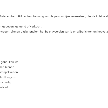
y
 december 1992 ter bescherming van de persoonlijke levenssfeer, die stelt dat je alt
 gegeven, geleend of verkocht.
vragen, dienen uitsluitend om het beantwoorden van je emailberichten en het ver
, gebruiken we
eden binnen
nstenpakket en
Heeft u geen
eenvoudig
sbrief.