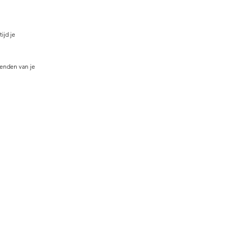
ijd je
zenden van je